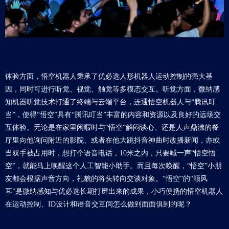
体验方面，悟空机器人秉承了优必选人形机器人运动控制的强大基
因，同时可进行听觉、视觉、触觉等多模态交互。听觉方面，微纳感
知机器听觉技术打通了终端与云端平台，连通悟空机器人与“腾讯叮
当”，使得“悟空”具有“腾讯叮当”丰富的内容和资源以及良好的远场交
互体验。无论是在家里闲暇时与“悟空”解闷谈心、还是人声鼎沸的餐
厅里向他询问附近的影院、或者在他大跳抖音神曲时改播新闻，亦或
当双手被占用时，想打个语音电话，10米之内，只要喊一声“悟空悟
空”，就能马上唤醒这个人工智能小助手。而且每次唤醒，“悟空”小朋
友都会根据声音方向，礼貌的将头转向交谈对象。“悟空”的“顺风
耳”是微纳感知与优必选长期打磨出来的成果，小巧便携的悟空机器人
在运动控制、ID设计和语音交互间怎么做到面面俱到的呢？