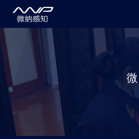
终端产品
固定式定向声学
便携式定向声学
全向声学雷达
声纹采集终端
智能拾音终端
AI防欺凌拾音
天花麦克风阵列
无线领夹扩音麦
智能音频感知终
工业声学监测终