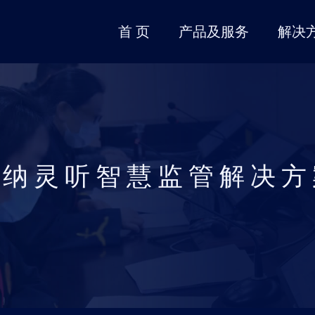
首 页
产品及服务
解决
智能交通
平台软件
智慧城市
雷达
鸣笛抓拍解决方案
云计算管理平台
音视联动解决方案
雷达
炸街车抓拍解决方案
智能音频分析平台
噪声监测解决方案
地铁保护区解决方案
微纳灵听智慧监管解决方
终端
克风
端
端